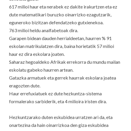
617 milioi haur eta nerabek ez dakite irakurtzen eta ez
dute matematikari buruzko oinarrizko ezagutzarik,
eguneroko bizitzan defendatzeko gutxienekoa.
763 milioi heldu analfabetoak dira.
Garapen bidean dauden herrialdeetan, haurren % 91
eskolan matrikulatzen dira, baina horietatik 57 milioi
haur ez dira eskolara joaten.
Saharaz hegoaldeko Afrikak errekorra du mundu mailan
eskolatu gabeko haurren artean.
Gatazka armatuek eta gerrek haurrak eskolara joatea
eragozten dute.
Haur errefuxiatuek ez dute hezkuntza-sistema
formalerako sarbiderik, eta 4 milioira iristen dira.
Hezkuntzarako duten eskubidea urratzen ari da, eta
onartezina da hain oinarrizkoa den giza eskubidea