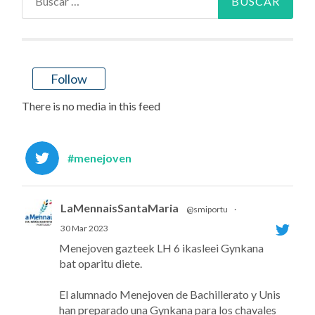
Follow
There is no media in this feed
#menejoven
LaMennaisSantaMaria
@smiportu
·
30 Mar 2023
Menejoven gazteek LH 6 ikasleei Gynkana
bat oparitu diete.
El alumnado Menejoven de Bachillerato y Unis
han preparado una Gynkana para los chavales