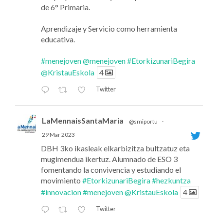
de 6° Primaria.
Aprendizaje y Servicio como herramienta
educativa.
#menejoven
@menejoven
#EtorkizunariBegira
@KristauEskola
4
Twitter
LaMennaisSantaMaria
@smiportu
·
29 Mar 2023
DBH 3ko ikasleak elkarbizitza bultzatuz eta
mugimendua ikertuz. Alumnado de ESO 3
fomentando la convivencia y estudiando el
movimiento
#EtorkizunariBegira
#hezkuntza
#innovacion
#menejoven
@KristauEskola
4
Twitter