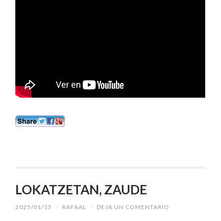
LOKATZETAN, ZAUDE
2025/01/15
/
RAFAAL
/
DEJA UN COMENTARIO