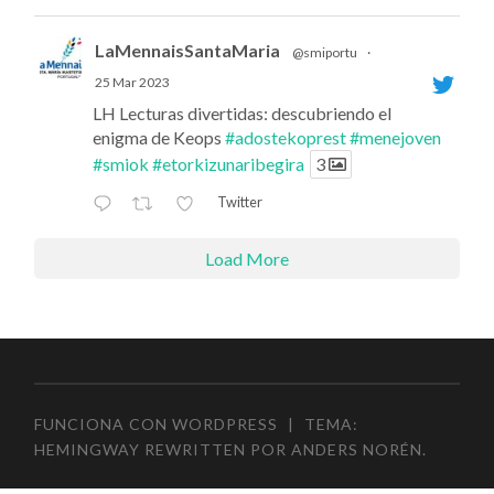
LaMennaisSantaMaria
@smiportu
·
25 Mar 2023
LH Lecturas divertidas: descubriendo el
enigma de Keops
#adostekoprest
#menejoven
#smiok
#etorkizunaribegira
3
Twitter
Load More
FUNCIONA CON WORDPRESS
|
TEMA:
HEMINGWAY REWRITTEN POR
ANDERS NORÉN
.