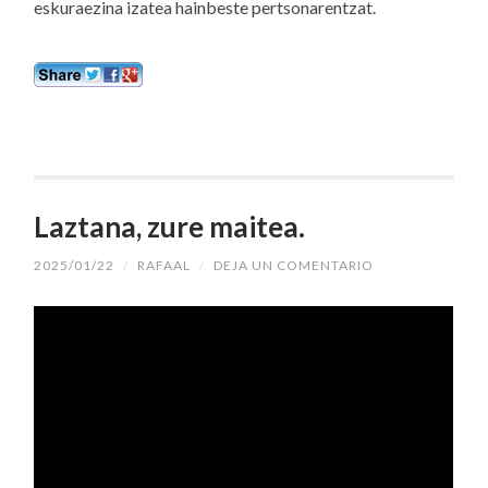
eskuraezina izatea hainbeste pertsonarentzat.
Laztana, zure maitea.
2025/01/22
/
RAFAAL
/
DEJA UN COMENTARIO