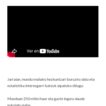
Jarraian, mundu mailako hezkuntzari buruzko datu eta
estatistika interesgarri batzuk aipatuko ditugu:
Munduan 250 milioi haur eta gazte inguru daude
eskolatu gabe.