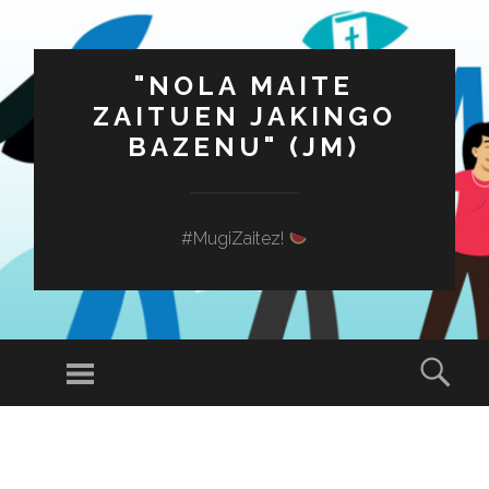
"NOLA MAITE
ZAITUEN JAKINGO
BAZENU" (JM)
#MugiZaitez!
Menú
Busc
SALTAR
AL
CONTENIDO