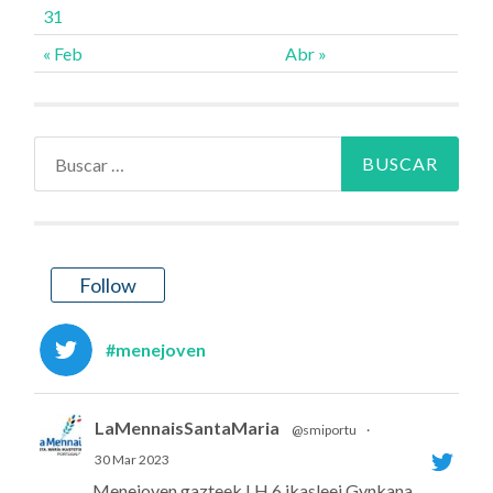
31
« Feb
Abr »
Buscar:
Follow
#menejoven
LaMennaisSantaMaria
@smiportu
·
30 Mar 2023
Menejoven gazteek LH 6 ikasleei Gynkana