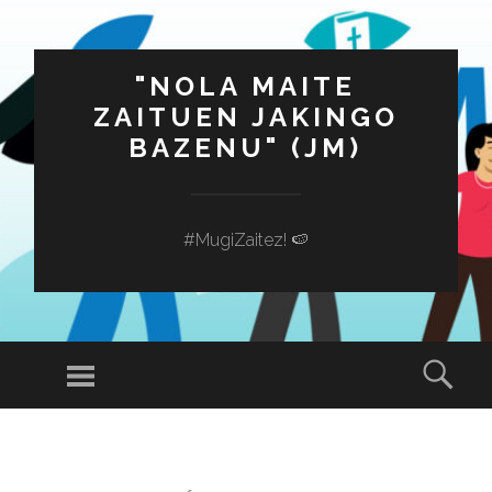
"NOLA MAITE
ZAITUEN JAKINGO
BAZENU" (JM)
#MugiZaitez! 🍉
Menú
Busc
SALTAR
AL
CONTENIDO