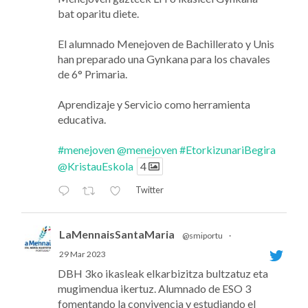
bat oparitu diete.
El alumnado Menejoven de Bachillerato y Unis
han preparado una Gynkana para los chavales
de 6° Primaria.
Aprendizaje y Servicio como herramienta
educativa.
#menejoven
@menejoven
#EtorkizunariBegira
@KristauEskola
4
Twitter
LaMennaisSantaMaria
@smiportu
·
29 Mar 2023
DBH 3ko ikasleak elkarbizitza bultzatuz eta
mugimendua ikertuz. Alumnado de ESO 3
fomentando la convivencia y estudiando el