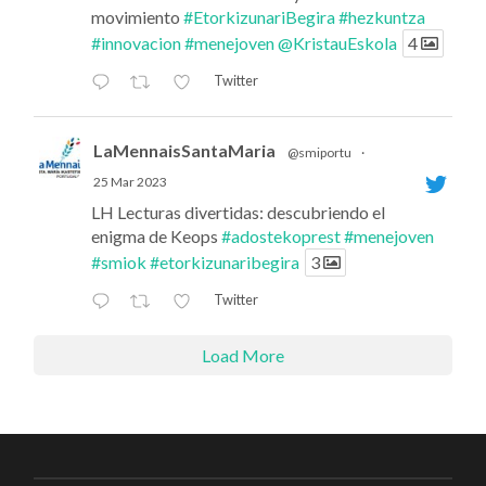
movimiento
#EtorkizunariBegira
#hezkuntza
#innovacion
#menejoven
@KristauEskola
4
Twitter
LaMennaisSantaMaria
@smiportu
·
25 Mar 2023
LH Lecturas divertidas: descubriendo el
enigma de Keops
#adostekoprest
#menejoven
#smiok
#etorkizunaribegira
3
Twitter
Load More