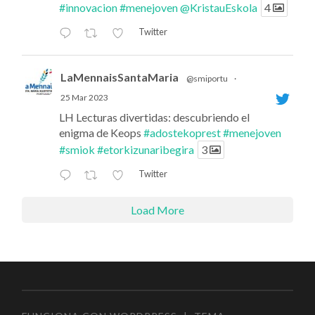
#innovacion
#menejoven
@KristauEskola
4
Twitter
LaMennaisSantaMaria
@smiportu
·
25 Mar 2023
LH Lecturas divertidas: descubriendo el
enigma de Keops
#adostekoprest
#menejoven
#smiok
#etorkizunaribegira
3
Twitter
Load More