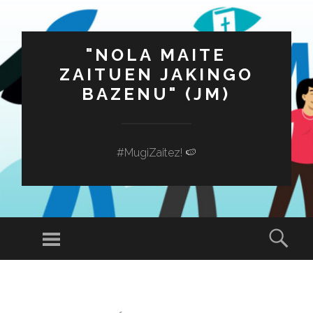
"NOLA MAITE
ZAITUEN JAKINGO
BAZENU" (JM)
#MugiZaitez! 🍉
Menú
Busc
SALTAR
AL
CONTENIDO