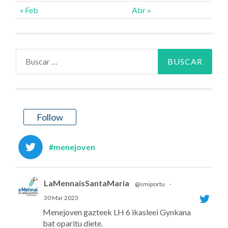
« Feb
Abr »
Buscar:
Follow
#menejoven
LaMennaisSantaMaria
@smiportu
·
30 Mar 2023
Menejoven gazteek LH 6 ikasleei Gynkana
bat oparitu diete.