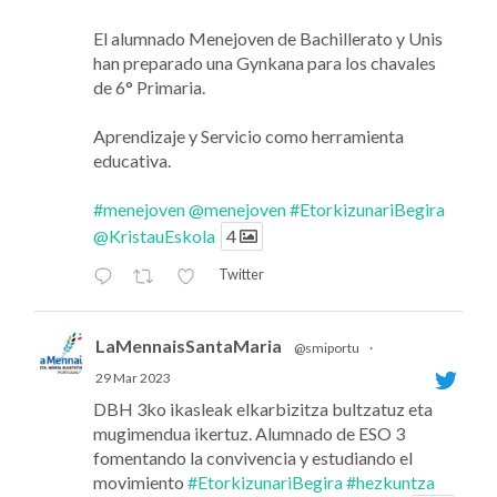
El alumnado Menejoven de Bachillerato y Unis
han preparado una Gynkana para los chavales
de 6° Primaria.
Aprendizaje y Servicio como herramienta
educativa.
#menejoven
@menejoven
#EtorkizunariBegira
@KristauEskola
4
Twitter
LaMennaisSantaMaria
@smiportu
·
29 Mar 2023
DBH 3ko ikasleak elkarbizitza bultzatuz eta
mugimendua ikertuz. Alumnado de ESO 3
fomentando la convivencia y estudiando el
movimiento
#EtorkizunariBegira
#hezkuntza