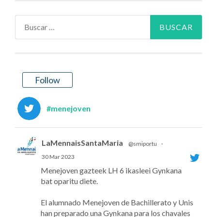
Buscar:
Follow
#menejoven
LaMennaisSantaMaria
@smiportu
·
30 Mar 2023
Menejoven gazteek LH 6 ikasleei Gynkana
bat oparitu diete.
El alumnado Menejoven de Bachillerato y Unis
han preparado una Gynkana para los chavales