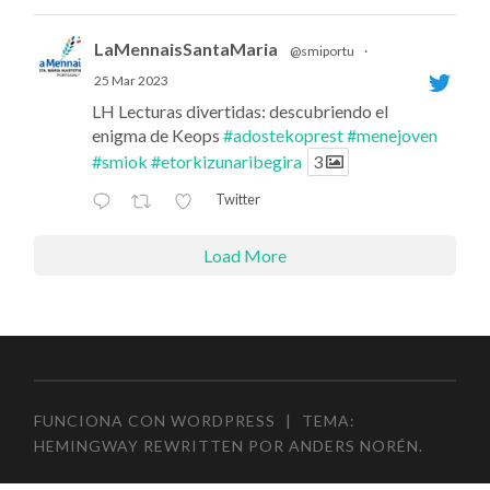
LaMennaisSantaMaria
@smiportu
·
25 Mar 2023
LH Lecturas divertidas: descubriendo el
enigma de Keops
#adostekoprest
#menejoven
#smiok
#etorkizunaribegira
3
Twitter
Load More
FUNCIONA CON WORDPRESS
|
TEMA:
HEMINGWAY REWRITTEN POR
ANDERS NORÉN
.