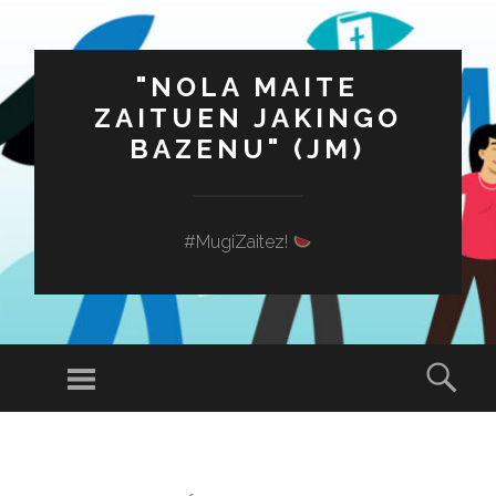
"NOLA MAITE
ZAITUEN JAKINGO
BAZENU" (JM)
#MugiZaitez!
Menú
Busc
SALTAR
AL
CONTENIDO