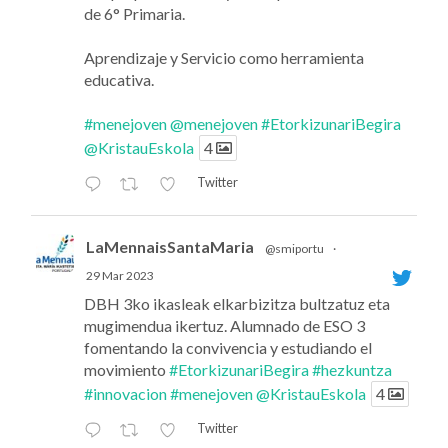
de 6° Primaria.
Aprendizaje y Servicio como herramienta
educativa.
#menejoven
@menejoven
#EtorkizunariBegira
@KristauEskola
4
Twitter
LaMennaisSantaMaria
@smiportu
·
29 Mar 2023
DBH 3ko ikasleak elkarbizitza bultzatuz eta
mugimendua ikertuz. Alumnado de ESO 3
fomentando la convivencia y estudiando el
movimiento
#EtorkizunariBegira
#hezkuntza
#innovacion
#menejoven
@KristauEskola
4
Twitter