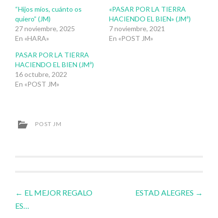
“Hijos míos, cuánto os
«PASAR POR LA TIERRA
quiero” (JM)
HACIENDO EL BIEN» (JMª)
27 noviembre, 2025
7 noviembre, 2021
En «HARA»
En «POST JM»
PASAR POR LA TIERRA
HACIENDO EL BIEN (JMª)
16 octubre, 2022
En «POST JM»
POST JM
Navegador
←
EL MEJOR REGALO
ESTAD ALEGRES
→
ES…
de