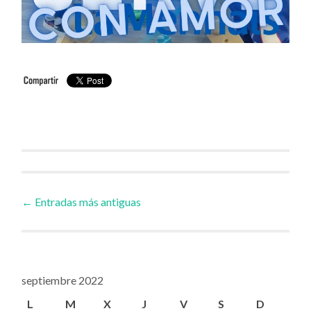
Ir
←
Entradas más antiguas
a
las
septiembre 2022
L
M
X
J
V
S
D