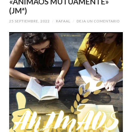
«ANIMAOS MÚTUAMENTE»
(JMª)
25 SEPTIEMBRE, 2022
/
RAFAAL
/
DEJA UN COMENTARIO