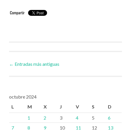
Ir
←
Entradas más antiguas
a
las
octubre 2024
L
M
X
J
V
S
D
entradas
1
2
3
4
5
6
7
8
9
10
11
12
13