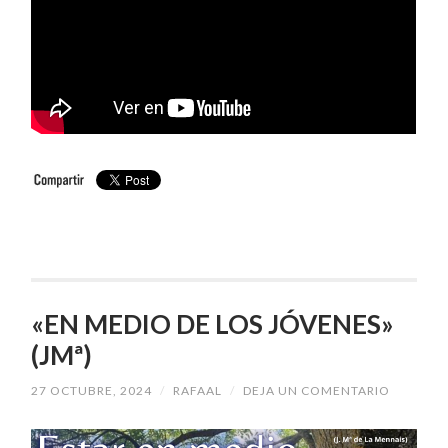
«EN MEDIO DE LOS JÓVENES»
(JMª)
27 OCTUBRE, 2024
/
RAFAAL
/
DEJA UN COMENTARIO