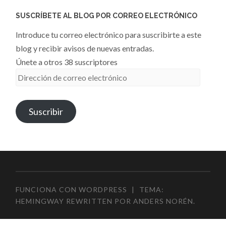
SUSCRÍBETE AL BLOG POR CORREO ELECTRÓNICO
Introduce tu correo electrónico para suscribirte a este
blog y recibir avisos de nuevas entradas.
Únete a otros 38 suscriptores
Dirección
de
correo
Suscribir
electrónico
FUNCIONA CON WORDPRESS
|
TEMA:
HEMINGWAY REWRITTEN POR
ANDERS NORÉN
.