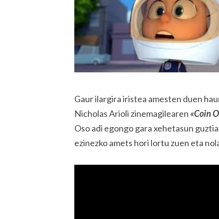
Gaur ilargira iristea amesten duen hau
Nicholas Arioli zinemagilearen
«Coin 
Oso adi egongo gara xehetasun guztia
ezinezko amets hori lortu zuen eta no