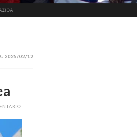
AZIOA
A:
2025/02/12
ea
MENTARIO