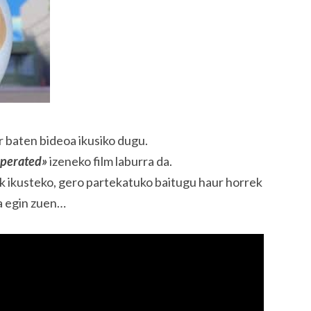
r baten bideoa ikusiko dugu.
Operated»
izeneko film laburra da.
k ikusteko, gero partekatuko baitugu haur horrek
la egin zuen…