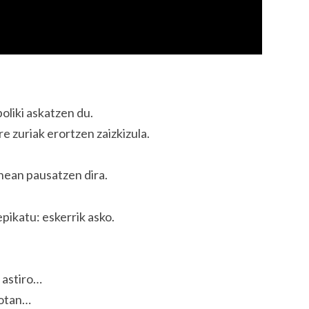
poliki askatzen du.
e zuriak erortzen zaizkizula.
nean pausatzen dira.
pikatu: eskerrik asko.
 astiro…
gotan…