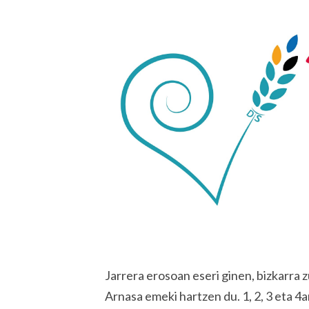
Jarrera erosoan eseri ginen, bizkarra 
Arnasa emeki hartzen du. 1, 2, 3 eta 4an