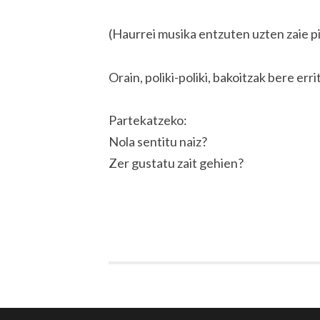
(Haurrei musika entzuten uzten zaie p
Orain, poliki-poliki, bakoitzak bere err
Partekatzeko:
Nola sentitu naiz?
Zer gustatu zait gehien?