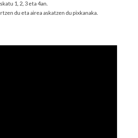
skatu 1, 2, 3 eta 4an.
artzen du eta airea askatzen du pixkanaka.