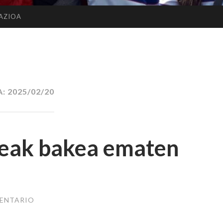
AZIOA
A:
2025/02/20
eak bakea ematen
MENTARIO