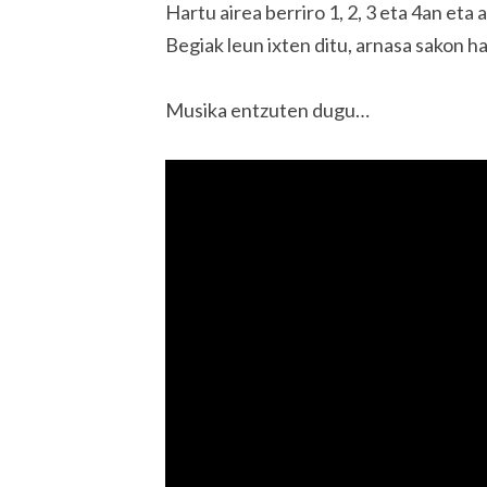
Hartu airea berriro 1, 2, 3 eta 4an eta a
Begiak leun ixten ditu, arnasa sakon h
Musika entzuten dugu…