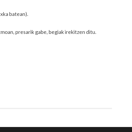
ixka batean).
itmoan, presarik gabe, begiak irekitzen ditu.