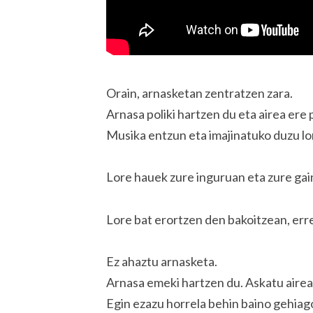
Orain, arnasketan zentratzen zara.
Arnasa poliki hartzen du eta airea ere 
Musika entzun eta imajinatuko duzu lor
Lore hauek zure inguruan eta zure gai
Lore bat erortzen den bakoitzean, erre
Ez ahaztu arnasketa.
Arnasa emeki hartzen du. Askatu airea
Egin ezazu horrela behin baino gehia