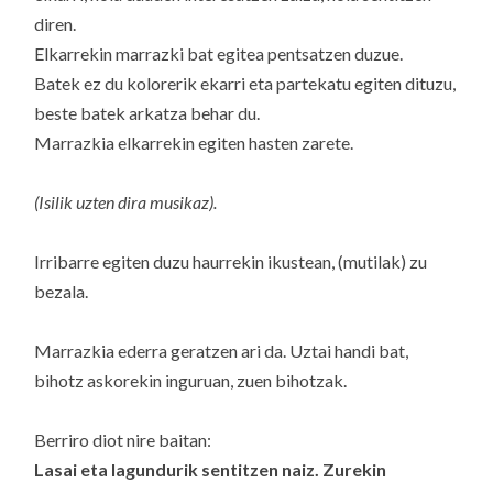
diren.
Elkarrekin marrazki bat egitea pentsatzen duzue.
Batek ez du kolorerik ekarri eta partekatu egiten dituzu,
beste batek arkatza behar du.
Marrazkia elkarrekin egiten hasten zarete.
(Isilik uzten dira musikaz).
Irribarre egiten duzu haurrekin ikustean, (mutilak) zu
bezala.
Marrazkia ederra geratzen ari da. Uztai handi bat,
bihotz askorekin inguruan, zuen bihotzak.
Berriro diot nire baitan:
Lasai eta lagundurik sentitzen naiz. Zurekin