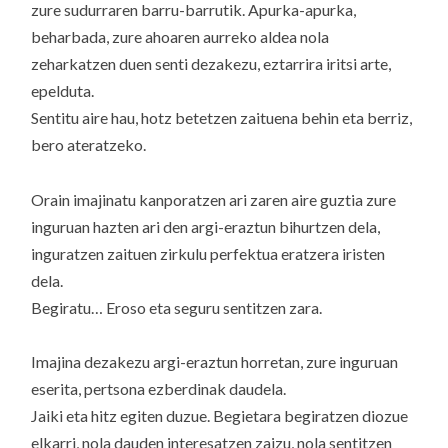
zure sudurraren barru-barrutik. Apurka-apurka,
beharbada, zure ahoaren aurreko aldea nola
zeharkatzen duen senti dezakezu, eztarrira iritsi arte,
epelduta.
Sentitu aire hau, hotz betetzen zaituena behin eta berriz,
bero ateratzeko.
Orain imajinatu kanporatzen ari zaren aire guztia zure
inguruan hazten ari den argi-eraztun bihurtzen dela,
inguratzen zaituen zirkulu perfektua eratzera iristen
dela.
Begiratu… Eroso eta seguru sentitzen zara.
Imajina dezakezu argi-eraztun horretan, zure inguruan
eserita, pertsona ezberdinak daudela.
Jaiki eta hitz egiten duzue. Begietara begiratzen diozue
elkarri, nola dauden interesatzen zaizu, nola sentitzen