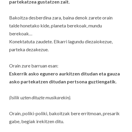
partekatzea gustatzen zait.
Bakoitza desberdina zara, baina denok zarete orain
talde honetako kide, planeta berekoak, mundu
berekoak…
Konektatuta zaudete. Elkarri lagundu diezaiokezue,
parteka dezakezue.
Orain zure barruan esan:
Eskerrik asko egunero aurkitzen ditudan eta gauza
asko partekatzen ditudan pertsona guztiengatik.
(Isilik uzten dituzte musikarekin).
Orain, poliki-poliki, bakoitzak bere erritmoan, presarik
gabe, begiak irekitzen ditu.