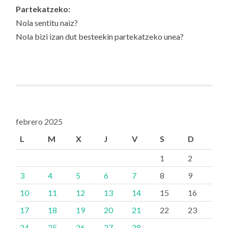
Partekatzeko:
Nola sentitu naiz?
Nola bizi izan dut besteekin partekatzeko unea?
febrero 2025
L
M
X
J
V
S
D
1
2
3
4
5
6
7
8
9
10
11
12
13
14
15
16
17
18
19
20
21
22
23
24
25
26
27
28