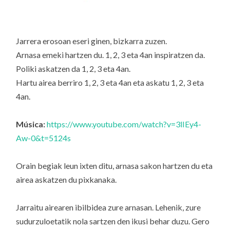
Jarrera erosoan eseri ginen, bizkarra zuzen.
Arnasa emeki hartzen du. 1, 2, 3 eta 4an inspiratzen da.
Poliki askatzen da 1, 2, 3 eta 4an.
Hartu airea berriro 1, 2, 3 eta 4an eta askatu 1, 2, 3 eta
4an.
Música:
https://www.youtube.com/watch?v=3lIEy4-
Aw-0&t=5124s
Orain begiak leun ixten ditu, arnasa sakon hartzen du eta
airea askatzen du pixkanaka.
Jarraitu airearen ibilbidea zure arnasan. Lehenik, zure
sudurzuloetatik nola sartzen den ikusi behar duzu. Gero