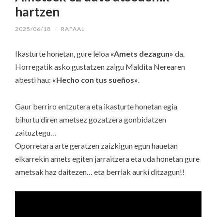
hartzen
2025/06/18
/
RAFAAL
Ikasturte honetan, gure leloa
«Amets dezagun»
da.
Horregatik asko gustatzen zaigu Maldita Nerearen
abesti hau:
«Hecho con tus sueños»
.
Gaur berriro entzutera eta ikasturte honetan egia
bihurtu diren ametsez gozatzera gonbidatzen
zaituztegu…
Oporretara arte geratzen zaizkigun egun hauetan
elkarrekin amets egiten jarraitzera eta uda honetan gure
ametsak haz daitezen… eta berriak aurki ditzagun!!