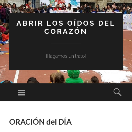
ABRIR LOS OÍDOS DEL
CORAZÓN
¡Hagamos un trato!
Menú
Busc
SALTAR
AL
ORACIÓN del DÍA
CONTENIDO