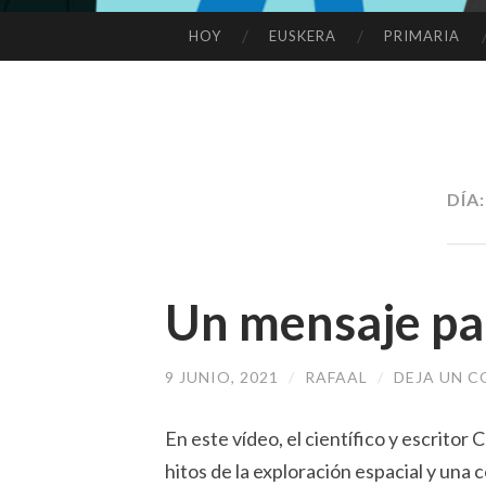
HOY
EUSKERA
PRIMARIA
SALTAR
AL
CONTENIDO
DÍA
Un mensaje pa
9 JUNIO, 2021
/
RAFAAL
/
DEJA UN 
En este vídeo, el científico y escritor 
hitos de la exploración espacial y una