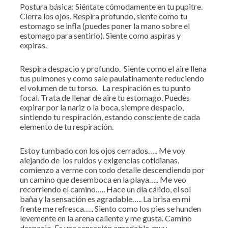
Postura básica: Siéntate cómodamente en tu pupitre.
Cierra los ojos. Respira profundo, siente como tu
estomago se infla (puedes poner la mano sobre el
estomago para sentirlo). Siente como aspiras y
expiras.
Respira despacio y profundo. Siente como el aire llena
tus pulmones y como sale paulatinamente reduciendo
el volumen de tu torso. La respiración es tu punto
focal. Trata de llenar de aire tu estomago. Puedes
expirar por la nariz o la boca, siempre despacio,
sintiendo tu respiración, estando consciente de cada
elemento de tu respiración.
Estoy tumbado con los ojos cerrados….. Me voy
alejando de los ruidos y exigencias cotidianas,
comienzo a verme con todo detalle descendiendo por
un camino que desemboca en la playa….. Me veo
recorriendo el camino….. Hace un día cálido, el sol
baña y la sensación es agradable….. La brisa en mi
frente me refresca….. Siento como los pies se hunden
levemente en la arena caliente y me gusta. Camino
despacio. Es una sensación agradable, muy