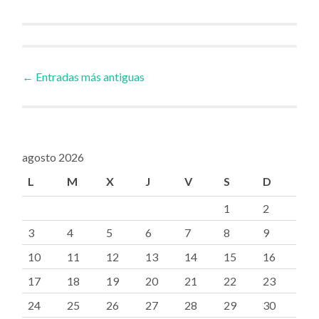
Ir
←
Entradas más antiguas
a
las
agosto 2026
L
M
X
J
V
S
D
entradas
1
2
3
4
5
6
7
8
9
10
11
12
13
14
15
16
17
18
19
20
21
22
23
24
25
26
27
28
29
30