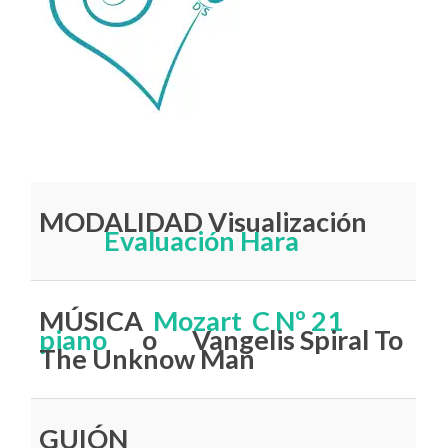
MODALIDAD Visualización
Evaluación Hara
MÚSICA
Mozart C Nº 21
piano
o Vangelis Spiral To
The Unknow Man
GUIÓN