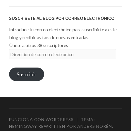
SUSCRÍBETE AL BLOG POR CORREO ELECTRÓNICO
Introduce tu correo electrónico para suscribirte a este
blog y recibir avisos de nuevas entradas.
Únete a otros 38 suscriptores
Dirección
de
correo
Suscribir
electrónico
FUNCIONA CON WORDPRESS
|
TEMA:
HEMINGWAY REWRITTEN POR
ANDERS NORÉN
.