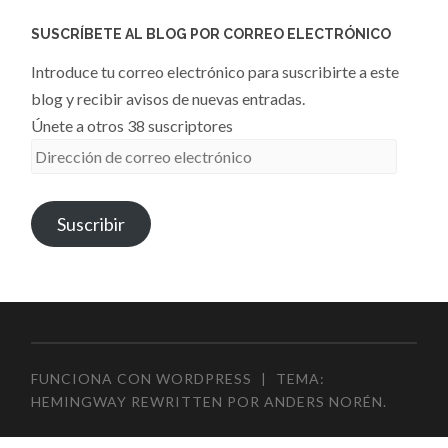
SUSCRÍBETE AL BLOG POR CORREO ELECTRÓNICO
Introduce tu correo electrónico para suscribirte a este
blog y recibir avisos de nuevas entradas.
Únete a otros 38 suscriptores
Dirección
de
correo
Suscribir
electrónico
FUNCIONA CON WORDPRESS
|
TEMA:
HEMINGWAY REWRITTEN POR
ANDERS NORÉN
.