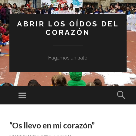
ABRIR LOS OÍDOS DEL
CORAZÓN
¡Hagamos un trato!
Menú
Busc
SALTAR
AL
“Os llevo en mi corazón”
CONTENIDO