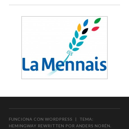
FUNCIONA CON WORDPRESS
|
TEMA:
HEMINGWAY REWRITTEN POR
ANDERS NORÉN
.