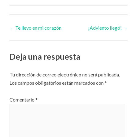
Navegador
←
Te llevo en mi corazón
¡Adviento llegó!
→
de
Deja una respuesta
artículos
Tu dirección de correo electrónico no será publicada.
Los campos obligatorios están marcados con
*
Comentario
*