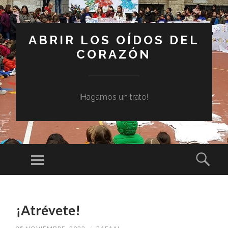
ABRIR LOS OÍDOS DEL
CORAZÓN
¡Hagamos un trato!
Menú
Busc
SALTAR
AL
¡Atrévete!
CONTENIDO