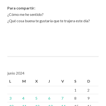
Para compartir:
¿Cómo me he sentido?
¿Qué cosa buena te gustaría que te trajera este día?
junio 2024
L
M
X
J
V
S
D
1
2
3
4
5
6
7
8
9