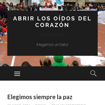
ABRIR LOS OÍDOS DEL
CORAZÓN
¡Hagamos un trato!
Menú
Busc
SALTAR
AL
Elegimos siempre la paz
CONTENIDO