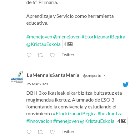
de 6° Primaria.
Aprendizaje y Servicio como herramienta
educativa.
#menejoven
@menejoven
#EtorkizunariBegira
@KristauEskola
4
Twitter
LaMennaisSantaMaria
@smiportu
·
29 Mar 2023
DBH 3ko ikasleak elkarbizitza bultzatuz eta
mugimendua ikertuz. Alumnado de ESO 3
fomentando la convivencia y estudiando el
movimiento
#EtorkizunariBegira
#hezkuntza
#innovacion
#menejoven
@KristauEskola
4
Twitter