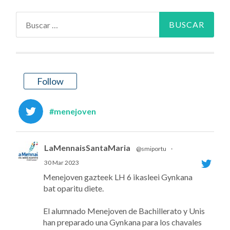
Buscar:
Follow
#menejoven
LaMennaisSantaMaria
@smiportu
·
30 Mar 2023
Menejoven gazteek LH 6 ikasleei Gynkana
bat oparitu diete.
El alumnado Menejoven de Bachillerato y Unis
han preparado una Gynkana para los chavales