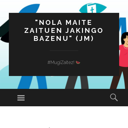
"NOLA MAITE
ZAITUEN JAKINGO
BAZENU" (JM)
#MugiZaitez!
Menú
Busc
SALTAR
AL
CONTENIDO