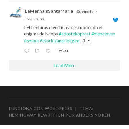
LaMennaisSantaMaria
@smiportu
·
25 Mar 2023
LH Lecturas divertidas: descubriendo el
enigma de Keops
#adostekoprest
#menejoven
#smiok
#etorkizunaribegira
3
Twitter
Load More
FUNCIONA CON WORDPRESS
|
TEMA:
HEMINGWAY REWRITTEN POR
ANDERS NORÉN
.