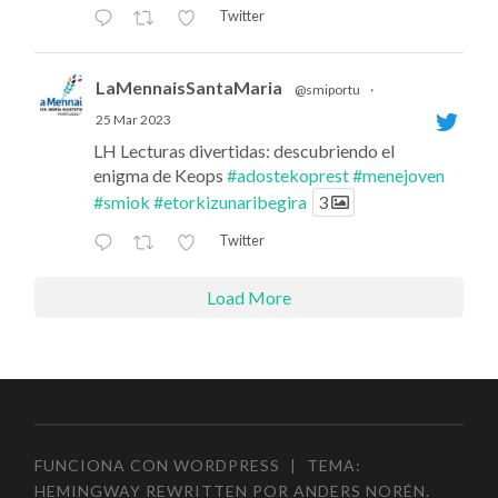
Twitter
LaMennaisSantaMaria
@smiportu
·
25 Mar 2023
LH Lecturas divertidas: descubriendo el
enigma de Keops
#adostekoprest
#menejoven
#smiok
#etorkizunaribegira
3
Twitter
Load More
FUNCIONA CON WORDPRESS
|
TEMA:
HEMINGWAY REWRITTEN POR
ANDERS NORÉN
.