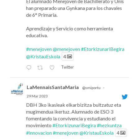
El alumnado Menejoven de Bachillerato y Unis
han preparado una Gynkana para los chavales
de 6° Primaria.
Aprendizaje y Servicio como herramienta
educativa.
#menejoven
@menejoven
#EtorkizunariBegira
@KristauEskola
4
Twitter
LaMennaisSantaMaria
@smiportu
·
29 Mar 2023
DBH 3ko ikasleak elkarbizitza bultzatuz eta
mugimendua ikertuz. Alumnado de ESO 3
fomentando la convivencia y estudiando el
movimiento
#EtorkizunariBegira
#hezkuntza
#innovacion
#menejoven
@KristauEskola
4