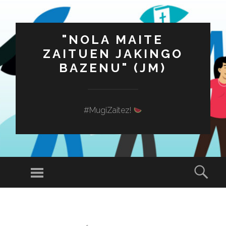
"NOLA MAITE
ZAITUEN JAKINGO
BAZENU" (JM)
#MugiZaitez!
Menú
Busc
SALTAR
AL
CONTENIDO