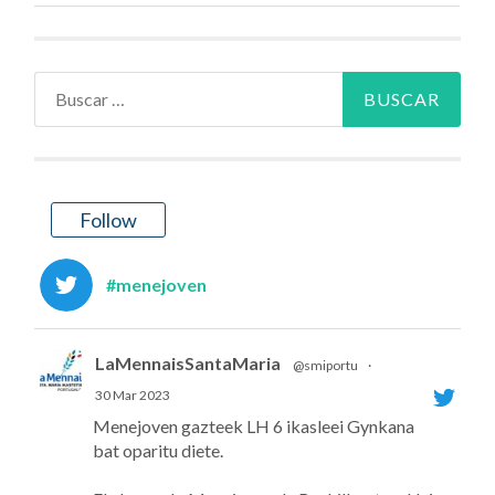
Buscar:
Follow
#menejoven
LaMennaisSantaMaria
@smiportu
·
30 Mar 2023
Menejoven gazteek LH 6 ikasleei Gynkana
bat oparitu diete.