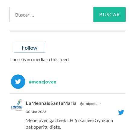
Buscar:
Follow
There is no media in this feed
#menejoven
LaMennaisSantaMaria
@smiportu
·
30 Mar 2023
Menejoven gazteek LH 6 ikasleei Gynkana
bat oparitu diete.