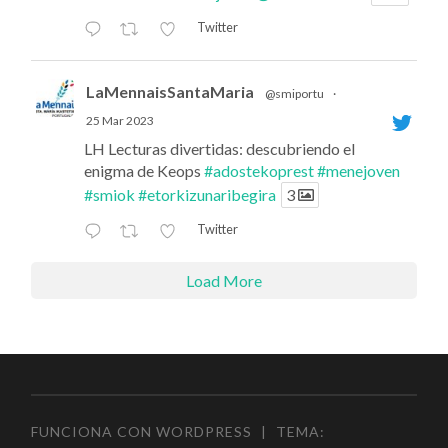
Twitter
LaMennaisSantaMaria
@smiportu
·
25 Mar 2023
LH Lecturas divertidas: descubriendo el
enigma de Keops
#adostekoprest
#menejoven
#smiok
#etorkizunaribegira
3
Twitter
Load More
FUNCIONA CON WORDPRESS
|
TEMA: