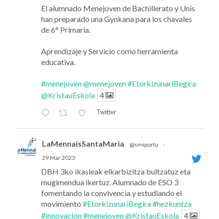
El alumnado Menejoven de Bachillerato y Unis
han preparado una Gynkana para los chavales
de 6° Primaria.
Aprendizaje y Servicio como herramienta
educativa.
#menejoven
@menejoven
#EtorkizunariBegira
@KristauEskola
4
Twitter
LaMennaisSantaMaria
@smiportu
·
29 Mar 2023
DBH 3ko ikasleak elkarbizitza bultzatuz eta
mugimendua ikertuz. Alumnado de ESO 3
fomentando la convivencia y estudiando el
movimiento
#EtorkizunariBegira
#hezkuntza
#innovacion
#menejoven
@KristauEskola
4