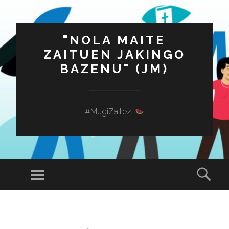
"NOLA MAITE
ZAITUEN JAKINGO
BAZENU" (JM)
#MugiZaitez!
Menú
Busc
SALTAR
AL
CONTENIDO