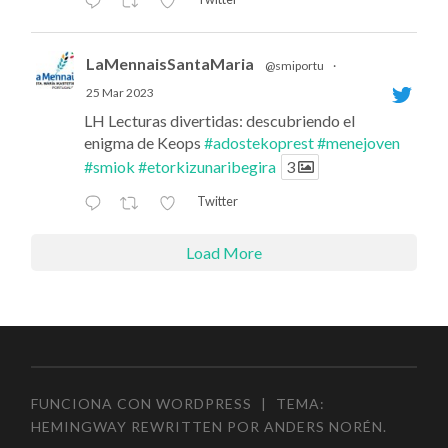
LaMennaisSantaMaria
@smiportu
·
25 Mar 2023
LH Lecturas divertidas: descubriendo el
enigma de Keops
#adostekoprest
#menejoven
#smiok
#etorkizunaribegira
3
Twitter
Load More
FUNCIONA CON WORDPRESS
|
TEMA:
HEMINGWAY REWRITTEN POR
ANDERS NORÉN
.