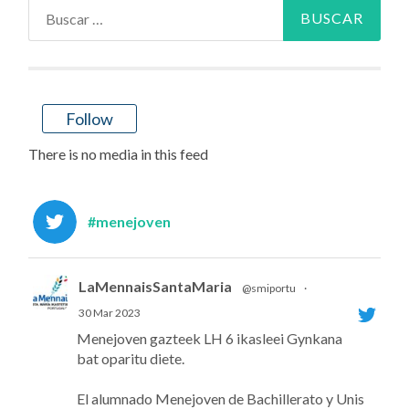
Buscar:
Follow
There is no media in this feed
#menejoven
LaMennaisSantaMaria
@smiportu
·
30 Mar 2023
Menejoven gazteek LH 6 ikasleei Gynkana
bat oparitu diete.
El alumnado Menejoven de Bachillerato y Unis