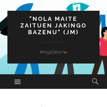
"NOLA MAITE
ZAITUEN JAKINGO
BAZENU" (JM)
#MugiZaitez!
Menú
Busc
SALTAR
AL
CONTENIDO