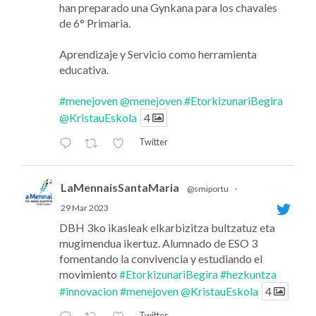
han preparado una Gynkana para los chavales
de 6° Primaria.
Aprendizaje y Servicio como herramienta
educativa.
#menejoven
@menejoven
#EtorkizunariBegira
@KristauEskola
4
Twitter
LaMennaisSantaMaria
@smiportu
·
29 Mar 2023
DBH 3ko ikasleak elkarbizitza bultzatuz eta
mugimendua ikertuz. Alumnado de ESO 3
fomentando la convivencia y estudiando el
movimiento
#EtorkizunariBegira
#hezkuntza
#innovacion
#menejoven
@KristauEskola
4
Twitter