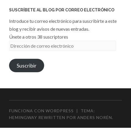
SUSCRÍBETE AL BLOG POR CORREO ELECTRÓNICO
Introduce tu correo electrónico para suscribirte a este
blog y recibir avisos de nuevas entradas.
Únete a otros 38 suscriptores
Dirección
de
correo
Suscribir
electrónico
FUNCIONA CON WORDPRESS
|
TEMA:
HEMINGWAY REWRITTEN POR
ANDERS NORÉN
.