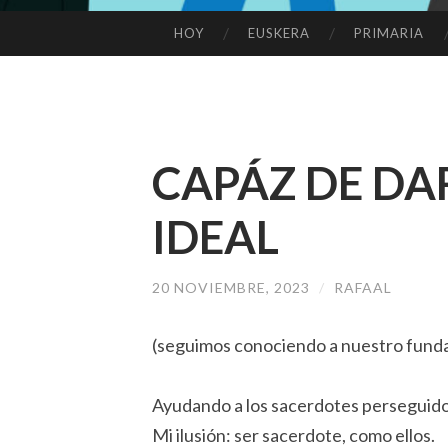
HOY
EUSKERA
PRIMARIA
SALTAR
AL
CONTENIDO
CAPÁZ DE DA
IDEAL
20 NOVIEMBRE, 2023
/
RAFAAL
(seguimos conociendo a nuestro fund
Ayudando a los sacerdotes perseguido
Mi ilusión: ser sacerdote, como ellos.