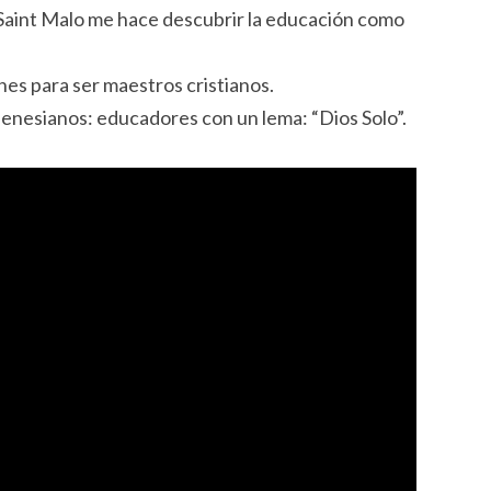
 Saint Malo me hace descubrir la educación como
nes para ser maestros cristianos.
nesianos: educadores con un lema: “Dios Solo”.