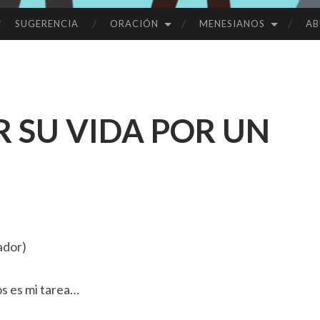
SUGERENCIA
ORACIÓN
MENESIANOS
AB
R SU VIDA POR UN
ador)
s es mi tarea…