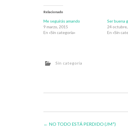
Relacionado
Me seguirás amando
Ser buena 
9 marzo, 2015
24 octubre
En «Sin categoría»
En «Sin cat
Sin categoría
Navegador
←
NO TODO ESTÁ PERDIDO (JMª)