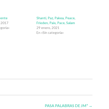
gente
Shanti, Paz, Pakea, Peace,
, 2017
Frieden, Paix, Pace, Salam
egoría»
29 enero, 2021
En «Sin categoría»
PASA PALABRAS DE JMª
→