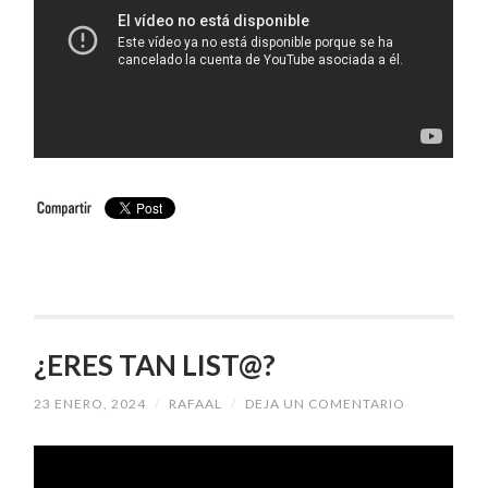
¿ERES TAN LIST@?
23 ENERO, 2024
/
RAFAAL
/
DEJA UN COMENTARIO