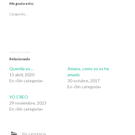
Twitter
Facebook
Me gusta esto:
(Se
(Se
abre
abre
en
en
Cargando...
una
una
ventana
ventana
nueva)
nueva)
Relacionado
Querida yo…
Amaos, como yo os he
15 abril, 2020
amado
En «Sin categoría»
30 octubre, 2017
En «Sin categoría»
YO CREO
29 noviembre, 2023
En «Sin categoría»
Sin categoría