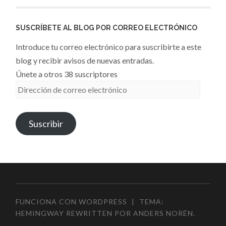
SUSCRÍBETE AL BLOG POR CORREO ELECTRÓNICO
Introduce tu correo electrónico para suscribirte a este
blog y recibir avisos de nuevas entradas.
Únete a otros 38 suscriptores
Dirección
de
correo
Suscribir
electrónico
FUNCIONA CON WORDPRESS
|
TEMA:
HEMINGWAY REWRITTEN POR
ANDERS NORÉN
.