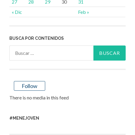
27
28
29
30
31
« Dic
Feb »
BUSCA POR CONTENIDOS
Buscar:
Follow
There is no media in this feed
#MENEJOVEN