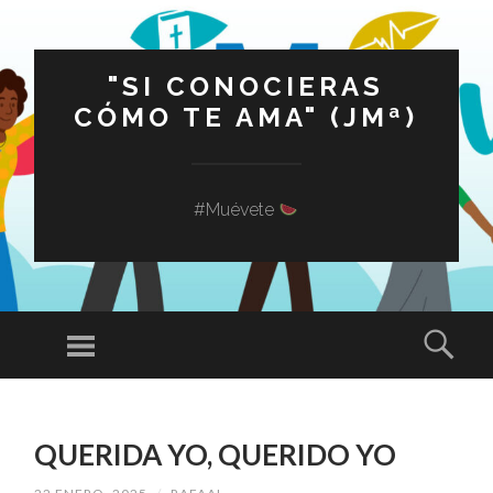
"SI CONOCIERAS
CÓMO TE AMA" (JMª)
#Muévete
Menú
Busc
SALTAR
AL
QUERIDA YO, QUERIDO YO
CONTENIDO