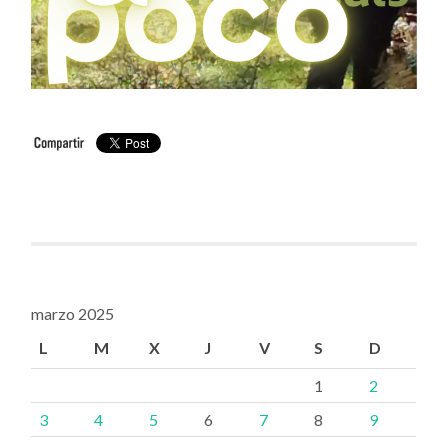
marzo 2025
L
M
X
J
V
S
D
1
2
3
4
5
6
7
8
9