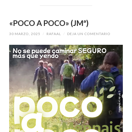
«POCO A POCO» (JMª)
30 MARZO, 2025
/
RAFAAL
/
DEJA UN COMENTARIO