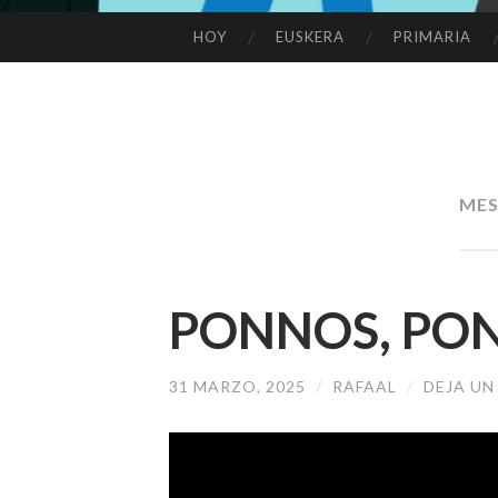
HOY
EUSKERA
PRIMARIA
SALTAR
AL
CONTENIDO
MES
PONNOS, PON
31 MARZO, 2025
/
RAFAAL
/
DEJA U