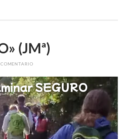
» (JMª)
N COMENTARIO