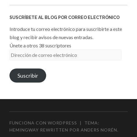
SUSCRÍBETE AL BLOG POR CORREO ELECTRÓNICO
Introduce tu correo electrónico para suscribirte a este
blog y recibir avisos de nuevas entradas.
Únete a otros 38 suscriptores
Dirección
de
correo
Suscribir
electrónico
FUNCIONA CON WORDPRESS
|
TEMA:
HEMINGWAY REWRITTEN POR
ANDERS NORÉN
.