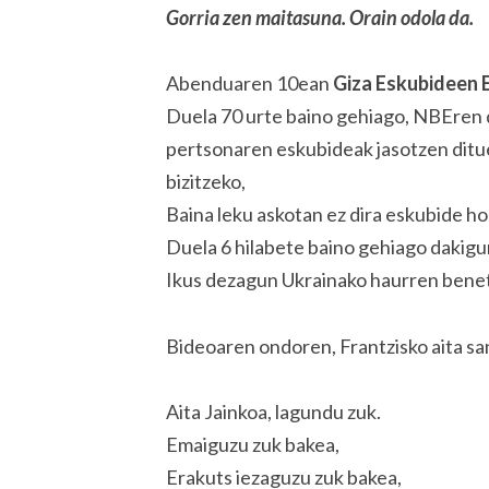
Gorria zen maitasuna. Orain odola da.
Abenduaren 10ean
Giza Eskubideen 
Duela 70 urte baino gehiago, NBEren 
pertsonaren eskubideak jasotzen ditue
bizitzeko,
Baina leku askotan ez dira eskubide h
Duela 6 hilabete baino gehiago dakigu
Ikus dezagun Ukrainako haurren benet
Bideoaren ondoren, Frantzisko aita sa
Aita Jainkoa, lagundu zuk.
Emaiguzu zuk bakea,
Erakuts iezaguzu zuk bakea,