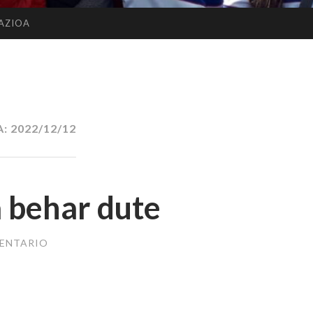
AZIOA
A:
2022/12/12
 behar dute
MENTARIO