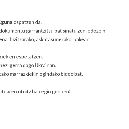
Eguna
ospatzen da.
dokumentu garrantzitsu bat sinatu zen, edozein
na: bizitzarako, askatasunerako, bakean
oriek errespetatzen.
nez, gerra dago Ukrainan.
ako marrazkiekin egindako bideo bat.
ntuaren otoitz hau egin genuen
: