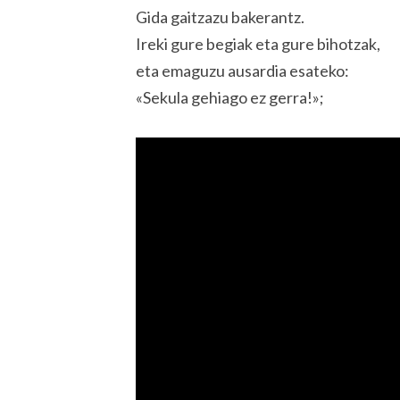
Gida gaitzazu bakerantz.
Ireki gure begiak eta gure bihotzak,
eta emaguzu ausardia esateko:
«Sekula gehiago ez gerra!»;