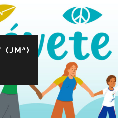
 (JMª)