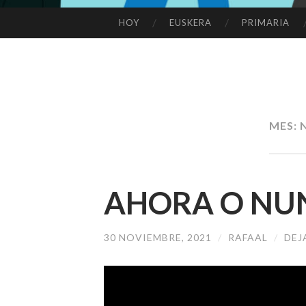
HOY
EUSKERA
PRIMARIA
SALTAR
AL
CONTENIDO
MES:
AHORA O NU
30 NOVIEMBRE, 2021
/
RAFAAL
/
DEJ