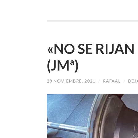
«NO SE RIJA
(JMª)
28 NOVIEMBRE, 2021
/
RAFAAL
/
DEJ