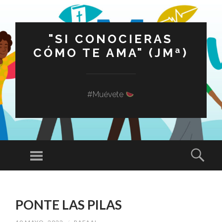
"SI CONOCIERAS
CÓMO TE AMA" (JMª)
#Muévete
Menú
Busc
SALTAR
AL
PONTE LAS PILAS
CONTENIDO