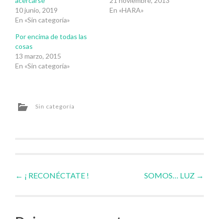
acercarse
21 noviembre, 2013
10 junio, 2019
En «HARA»
En «Sin categoría»
Por encima de todas las
cosas
13 marzo, 2015
En «Sin categoría»
Sin categoría
Navegador
←
¡ RECONÉCTATE !
SOMOS… LUZ
→
de