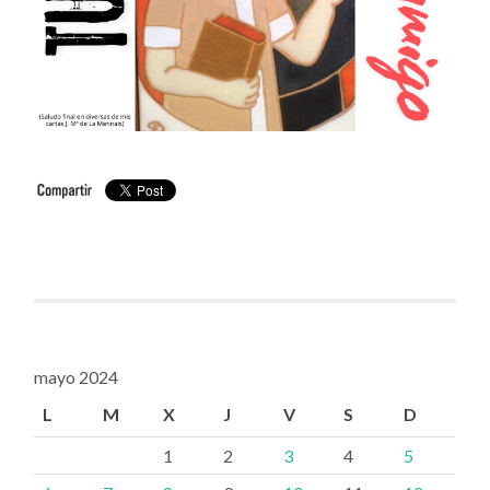
mayo 2024
L
M
X
J
V
S
D
1
2
3
4
5