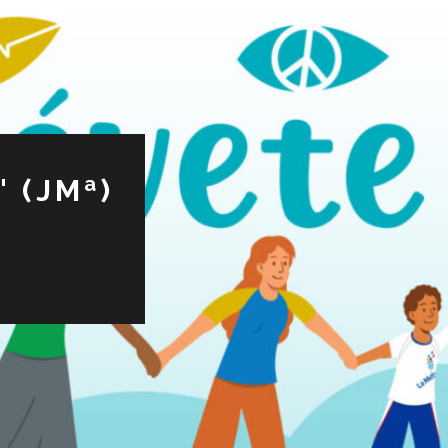
 (JMª)