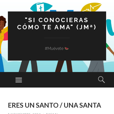
"SI CONOCIERAS
CÓMO TE AMA" (JMª)
#Muévete
Menú
Busc
SALTAR
AL
ERES UN SANTO / UNA SANTA
CONTENIDO