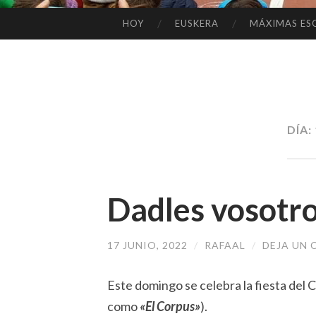
HOY
EUSKERA
MÁXIMAS ES
SALTAR
AL
CONTENIDO
DÍA:
Dadles vosotr
17 JUNIO, 2022
/
RAFAAL
/
DEJA UN
Este domingo se celebra la fiesta del
como
«El Corpus»
).