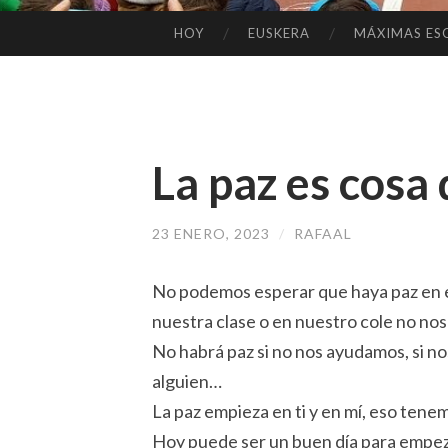
HOY
EUSKERA
MÁXIMAS ES
SALTAR
AL
CONTENIDO
La paz es cosa
23 ENERO, 2023
/
RAFAAL
No podemos esperar que haya paz en e
nuestra clase o en nuestro cole no n
No habrá paz si no nos ayudamos, si n
alguien…
La paz empieza en ti y en mí, eso ten
Hoy puede ser un buen día para empeza