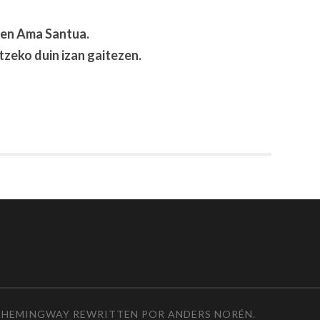
ren Ama Santua.
zeko duin izan gaitezen.
 HEMINGWAY REWRITTEN POR
ANDERS NORÉN
.