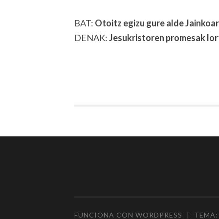
BAT:
Otoitz egizu gure alde Jainkoa
DENAK:
Jesukristoren promesak lort
FUNCIONA CON WORDPRESS
|
TEMA: