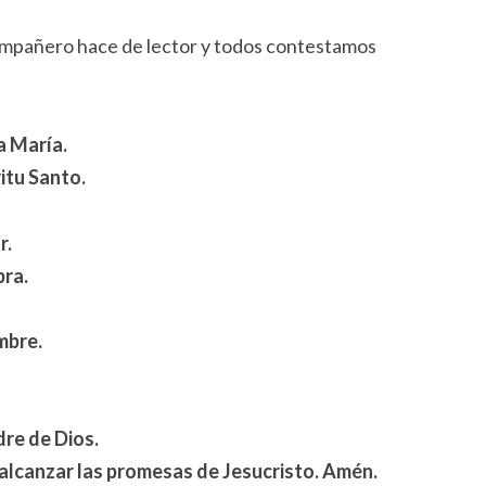
ompañero hace de lector y todos contestamos
a María.
ritu Santo.
r.
bra.
ombre.
re de Dios.
alcanzar las promesas de Jesucristo. Amén.