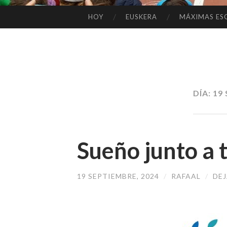
HOY
EUSKERA
MÁXIMAS ES
SALTAR
AL
CONTENIDO
DÍA:
19 
Sueño junto a t
19 SEPTIEMBRE, 2024
/
RAFAAL
/
DE