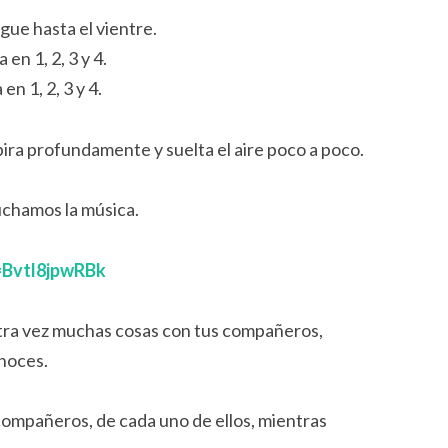
gue hasta el vientre.
 en 1, 2, 3 y 4.
en 1, 2, 3 y 4.
pira profundamente y suelta el aire poco a poco.
chamos la música.
=Bvtl8jpwRBk
otra vez muchas cosas con tus compañeros,
onoces.
 compañeros, de cada uno de ellos, mientras