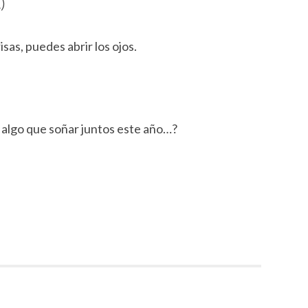
.)
isas, puedes abrir los ojos.
algo que soñar juntos este año…?