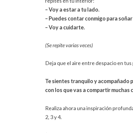
repites en tu interior:
– Voy a estar a tu lado.
– Puedes contar conmigo para soñar
– Voy a cuidarte.
(Se repite varias veces)
Deja que el aire entre despacio en tu
Te sientes tranquilo y acompañado 
con los que vas a compartir muchas 
Realiza ahora una inspiración profunda 
2, 3 y 4.