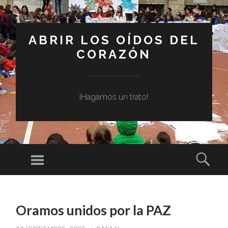
ABRIR LOS OÍDOS DEL
CORAZÓN
¡Hagamos un trato!
Menú
Busc
SALTAR
AL
Oramos unidos por la PAZ
CONTENIDO