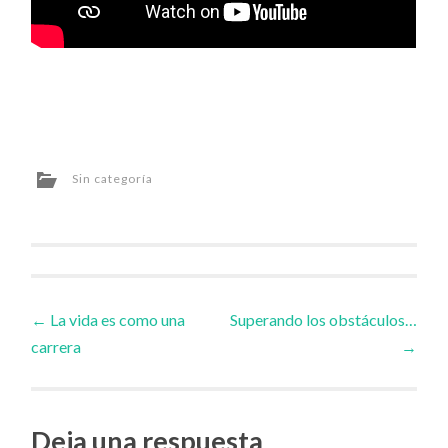
Sin categoría
Navegador
←
La vida es como una
Superando los obstáculos…
carrera
→
de
artículos
Deja una respuesta