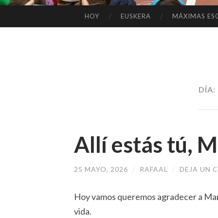
HOY
EUSKERA
MÁXIMAS ES
SALTAR
AL
CONTENIDO
DÍA:
Allí estás tú, 
25 MAYO, 2026
/
RAFAAL
/
DEJA UN 
Hoy vamos queremos agradecer a Mar
vida.