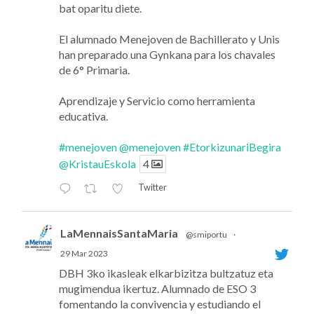
bat oparitu diete.
El alumnado Menejoven de Bachillerato y Unis
han preparado una Gynkana para los chavales
de 6° Primaria.
Aprendizaje y Servicio como herramienta
educativa.
#menejoven
@menejoven
#EtorkizunariBegira
@KristauEskola
4
Twitter
LaMennaisSantaMaria
@smiportu
·
29 Mar 2023
DBH 3ko ikasleak elkarbizitza bultzatuz eta
mugimendua ikertuz. Alumnado de ESO 3
fomentando la convivencia y estudiando el