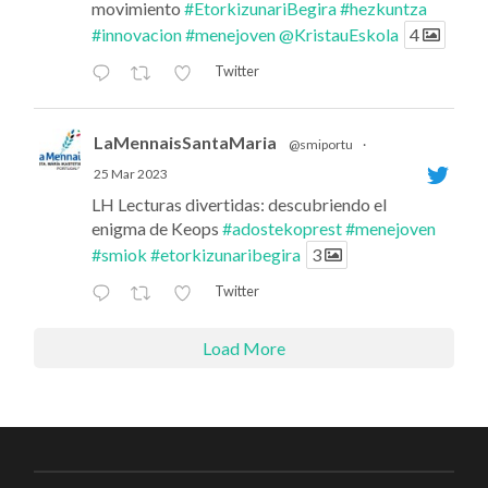
movimiento
#EtorkizunariBegira
#hezkuntza
#innovacion
#menejoven
@KristauEskola
4
Twitter
LaMennaisSantaMaria
@smiportu
·
25 Mar 2023
LH Lecturas divertidas: descubriendo el
enigma de Keops
#adostekoprest
#menejoven
#smiok
#etorkizunaribegira
3
Twitter
Load More