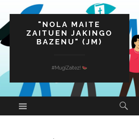
"NOLA MAITE
ZAITUEN JAKINGO
BAZENU" (JM)
#MugiZaitez!
Menú
Busc
SALTAR
AL
CONTENIDO