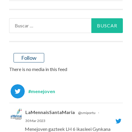
Buscar:
Follow
There is no media in this feed
#menejoven
LaMennaisSantaMaria
@smiportu
·
30 Mar 2023
Menejoven gazteek LH 6 ikasleei Gynkana