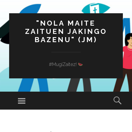
"NOLA MAITE
ZAITUEN JAKINGO
BAZENU" (JM)
#MugiZaitez!
Menú
Busc
SALTAR
AL
CONTENIDO