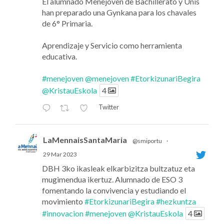
El alumnado Menejoven de Bachillerato y Unis
han preparado una Gynkana para los chavales
de 6° Primaria.
Aprendizaje y Servicio como herramienta
educativa.
#menejoven
@menejoven
#EtorkizunariBegira
@KristauEskola
4
Twitter
LaMennaisSantaMaria
@smiportu
·
29 Mar 2023
DBH 3ko ikasleak elkarbizitza bultzatuz eta
mugimendua ikertuz. Alumnado de ESO 3
fomentando la convivencia y estudiando el
movimiento
#EtorkizunariBegira
#hezkuntza
#innovacion
#menejoven
@KristauEskola
4