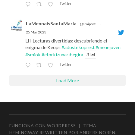
Twitter
LaMennaisSantaMaria
@smiportu
·
25 Mar 2023
LH Lecturas divertidas: descubriendo el
enigma de Keops
#adostekoprest
#menejoven
#smiok
#etorkizunaribegira
3
Twitter
Load More
FUNCIONA CON WORDPRESS
|
TEMA:
HEMINGWAY REWRITTEN POR
ANDERS NORÉN
.