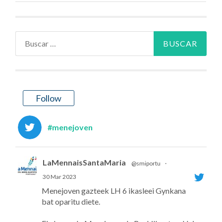
Buscar:
Follow
#menejoven
LaMennaisSantaMaria
@smiportu
·
30 Mar 2023
Menejoven gazteek LH 6 ikasleei Gynkana
bat oparitu diete.