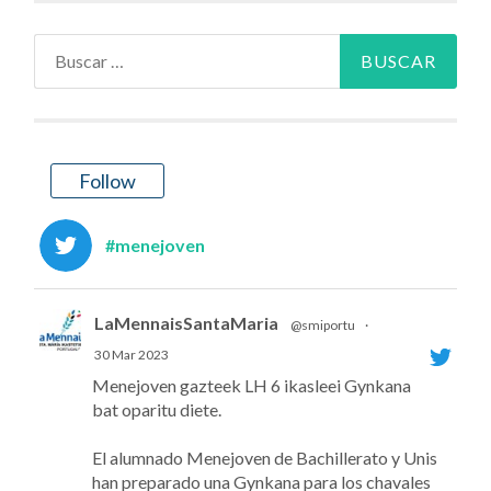
Buscar:
Follow
#menejoven
LaMennaisSantaMaria
@smiportu
·
30 Mar 2023
Menejoven gazteek LH 6 ikasleei Gynkana
bat oparitu diete.
El alumnado Menejoven de Bachillerato y Unis
han preparado una Gynkana para los chavales