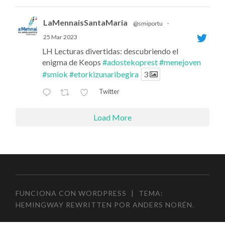
LaMennaisSantaMaria
@smiportu
·
25 Mar 2023
LH Lecturas divertidas: descubriendo el
enigma de Keops
#adostekoprest
#menejoven
#smiok
#etorkizunaribegira
3
Twitter
Load More
FUNCIONA CON WORDPRESS
|
TEMA:
HEMINGWAY REWRITTEN POR
ANDERS NORÉN
.