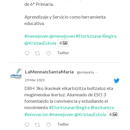
de 6° Primaria.
Aprendizaje y Servicio como herramienta
educativa.
#menejoven
@menejoven
#EtorkizunariBegira
@KristauEskola
4
Twitter
LaMennaisSantaMaria
@smiportu
·
29 Mar 2023
DBH 3ko ikasleak elkarbizitza bultzatuz eta
mugimendua ikertuz. Alumnado de ESO 3
fomentando la convivencia y estudiando el
movimiento
#EtorkizunariBegira
#hezkuntza
#innovacion
#menejoven
@KristauEskola
4
Twitter