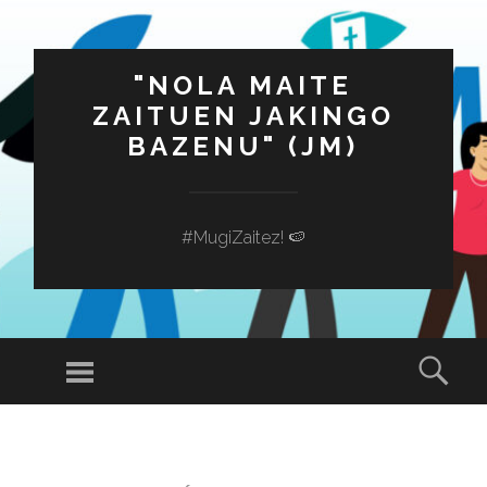
"NOLA MAITE
ZAITUEN JAKINGO
BAZENU" (JM)
#MugiZaitez! 🍉
Menú
Busc
SALTAR
AL
CONTENIDO