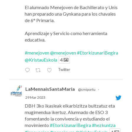
El alumnado Menejoven de Bachillerato y Unis
han preparado una Gynkana para los chavales
de 6° Primaria.
Aprendizaje y Servicio como herramienta
educativa.
#menejoven
@menejoven
#EtorkizunariBegira
@KristauEskola
4
Twitter
LaMennaisSantaMaria
@smiportu
·
29 Mar 2023
DBH 3ko ikasleak elkarbizitza bultzatuz eta
mugimendua ikertuz. Alumnado de ESO 3
fomentando la convivencia y estudiando el
movimiento
#EtorkizunariBegira
#hezkuntza