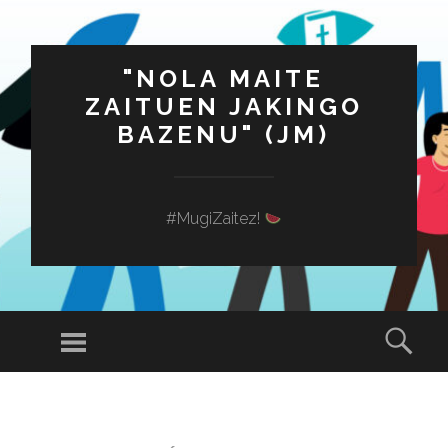
"NOLA MAITE
ZAITUEN JAKINGO
BAZENU" (JM)
#MugiZaitez!
Menú
Busc
SALTAR
AL
CONTENIDO