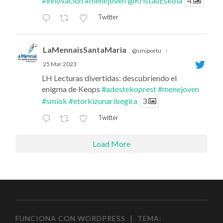
#innovacion
#menejoven
@KristauEskola
4
Twitter
LaMennaisSantaMaria
@smiportu
·
25 Mar 2023
LH Lecturas divertidas: descubriendo el
enigma de Keops
#adostekoprest
#menejoven
#smiok
#etorkizunaribegira
3
Twitter
Load More
FUNCIONA CON WORDPRESS
|
TEMA: