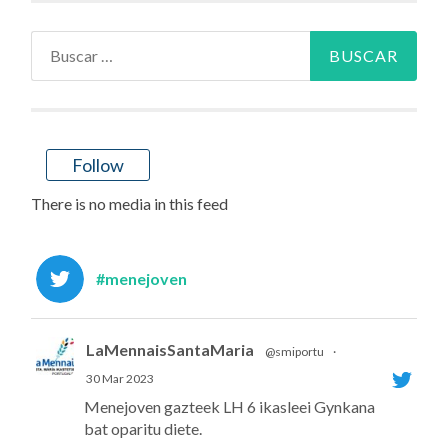
Buscar:
Follow
There is no media in this feed
#menejoven
LaMennaisSantaMaria
@smiportu
·
30 Mar 2023
Menejoven gazteek LH 6 ikasleei Gynkana
bat oparitu diete.