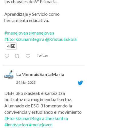
los chavales de 6° Primaria.
Aprendizaje y Servicio como
herramienta educativa.
#menejoven
@menejoven
#EtorkizunariBegira
@KristauEskola
4
Twitter
LaMennaisSantaMaria
29 Mar 2023
DBH 3ko ikasleak elkarbizitza
bultzatuz eta mugimendua ikertuz.
Alumnado de ESO 3 fomentando la
convivencia y estudiando el movimiento
#EtorkizunariBegira
#hezkuntza
#innovacion
#menejoven