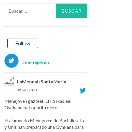
Buscar:
Follow
#menejoven
LaMennaisSantaMaria
30 Mar 2023
Menejoven gazteek LH 6 ikasleei
Gynkana bat oparitu diete.
El alumnado Menejoven de Bachillerato
y Unis han preparado una Gynkana para