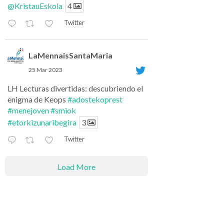
@KristauEskola
4
Twitter
LaMennaisSantaMaria
25 Mar 2023
LH Lecturas divertidas: descubriendo el
enigma de Keops
#adostekoprest
#menejoven
#smiok
#etorkizunaribegira
3
Twitter
Load More