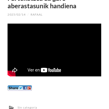
aberastasunik handiena
2025/02/14
/
RAFAAL
Sin categoría