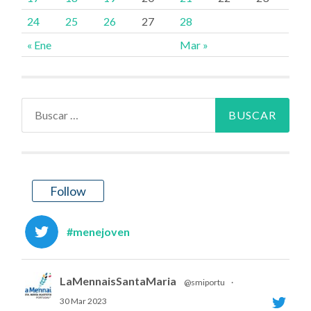
24
25
26
27
28
« Ene
Mar »
Buscar:
Follow
#menejoven
LaMennaisSantaMaria
@smiportu
·
30 Mar 2023