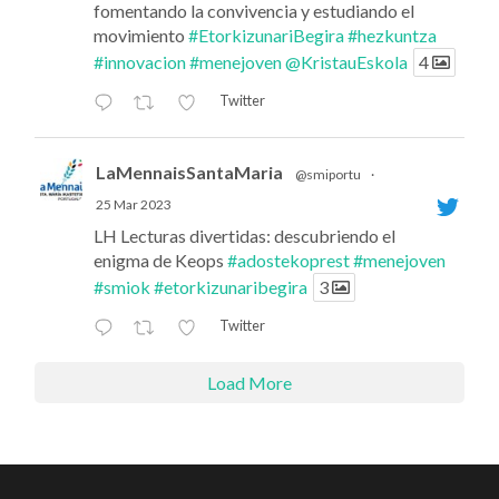
fomentando la convivencia y estudiando el
movimiento
#EtorkizunariBegira
#hezkuntza
#innovacion
#menejoven
@KristauEskola
4
Twitter
LaMennaisSantaMaria
@smiportu
·
25 Mar 2023
LH Lecturas divertidas: descubriendo el
enigma de Keops
#adostekoprest
#menejoven
#smiok
#etorkizunaribegira
3
Twitter
Load More