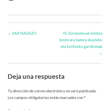
Navegador
←
SAR NAZAZU
IV. Zorionekoak bizitza
beste era batera ikusteko
de
eta bizitzeko gai direnak
→
artículos
Deja una respuesta
Tu dirección de correo electrónico no será publicada.
Los campos obligatorios están marcados con
*