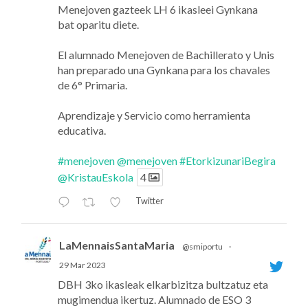
Menejoven gazteek LH 6 ikasleei Gynkana
bat oparitu diete.
El alumnado Menejoven de Bachillerato y Unis
han preparado una Gynkana para los chavales
de 6° Primaria.
Aprendizaje y Servicio como herramienta
educativa.
#menejoven
@menejoven
#EtorkizunariBegira
@KristauEskola
4
Twitter
LaMennaisSantaMaria
@smiportu
·
29 Mar 2023
DBH 3ko ikasleak elkarbizitza bultzatuz eta
mugimendua ikertuz. Alumnado de ESO 3