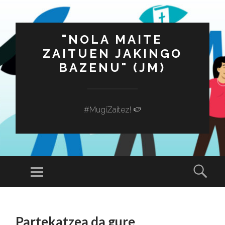
"NOLA MAITE
ZAITUEN JAKINGO
BAZENU" (JM)
#MugiZaitez! 🍉
Menú
Busc
SALTAR
AL
Partekatzea da gure
CONTENIDO